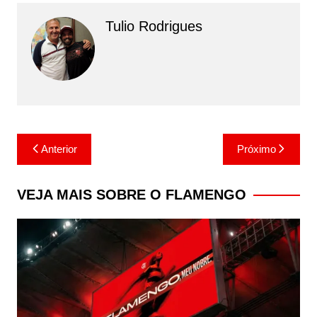
Tulio Rodrigues
Navegação
Anterior
Próximo
de
Post
VEJA MAIS SOBRE O FLAMENGO