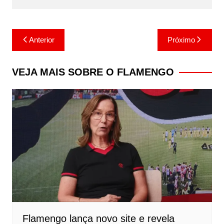
Navegação
Anterior
Próximo
de
Post
VEJA MAIS SOBRE O FLAMENGO
Flamengo lança novo site e revela