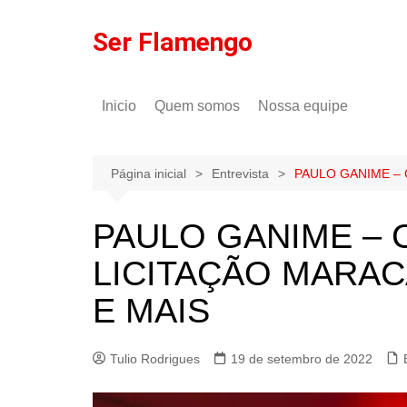
Ir
para
Ser Flamengo
o
conteúdo
Inicio
Quem somos
Nossa equipe
Política de comentários
Tulio Rodrigues
Política de privacidade
Gilson Lima
Página inicial
Entrevista
PAULO GANIME – 
PAULO GANIME – 
LICITAÇÃO MARAC
E MAIS
Tulio Rodrigues
19 de setembro de 2022