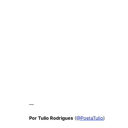
—
Por Tulio Rodrigues
(
@PoetaTulio
)