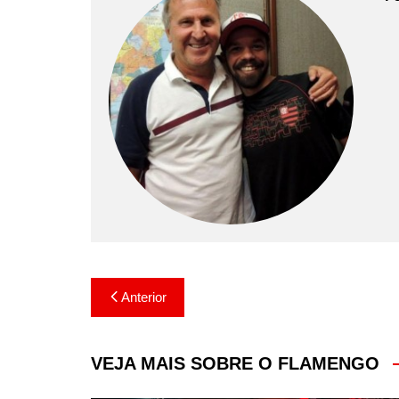
Navegação
Anterior
de
Post
VEJA MAIS SOBRE O FLAMENGO