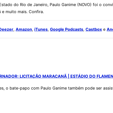
tado do Rio de Janeiro, Paulo Ganime (NOVO) foi o convi
 e muito mais. Confira.
Deezer
,
Amazon
,
iTunes
,
Google Podcasts
,
Castbox
e
An
RNADOR: LICITAÇÃO MARACANÃ | ESTÁDIO DO FLAMEN
es, o bate-papo com Paulo Ganime também pode ser assisti