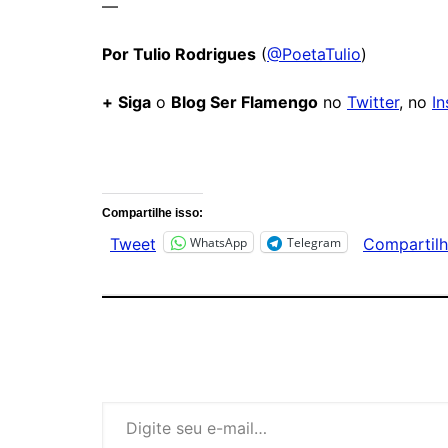
—
Por Tulio Rodrigues
(
@PoetaTulio
)
+
Siga
o
Blog Ser Flamengo
no
Twitter
, no
I
Comentários
Compartilhe isso:
WhatsApp
Telegram
Tweet
Compartilh
Digite seu e-mail…