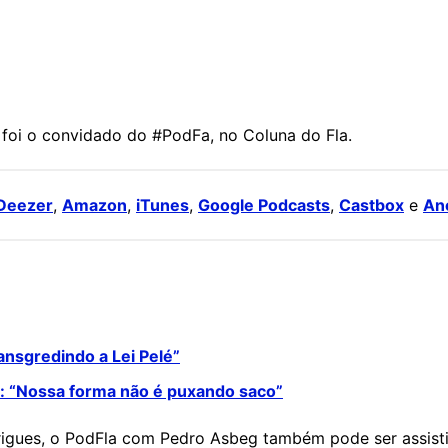
foi o convidado do #PodFa, no Coluna do Fla.
Deezer
,
Amazon
,
iTunes
,
Google Podcasts
,
Castbox
e
An
ansgredindo a Lei Pelé”
o: “Nossa forma não é puxando saco”
rigues, o PodFla com Pedro Asbeg também pode ser assisti