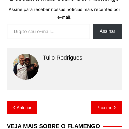
Assine para receber nossas notícias mais recentes por
e-mail.
Digite seu e-mail…
Assinar
Tulio Rodrigues
Navegação
Anterior
Próximo
de
Post
VEJA MAIS SOBRE O FLAMENGO