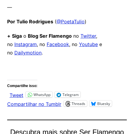
—
Por Tulio Rodrigues
(
@PoetaTulio
)
+
Siga
o
Blog Ser Flamengo
no
Twitter
,
no
Instagram
, no
Facebook
, no
Youtube
e
no
Dailymotion
.
Comentários
Compartilhe isso:
WhatsApp
Telegram
Tweet
Threads
Bluesky
Compartilhar no Tumblr
Descubra mais sobre Ser Flamengo