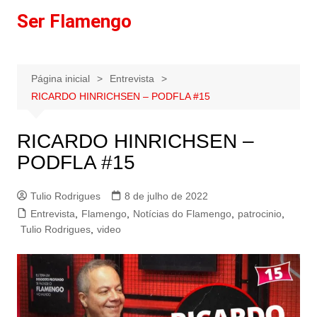
Ir
Ser Flamengo
para
o
conteúdo
Página inicial
Entrevista
RICARDO HINRICHSEN – PODFLA #15
RICARDO HINRICHSEN –
PODFLA #15
Tulio Rodrigues
8 de julho de 2022
Entrevista
,
Flamengo
,
Notícias do Flamengo
,
patrocinio
,
Tulio Rodrigues
,
video