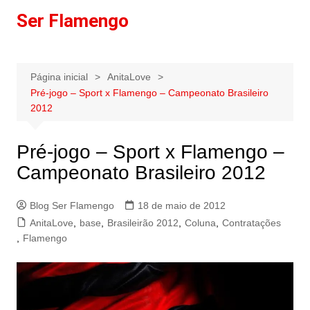
Ir
Ser Flamengo
para
o
conteúdo
Página inicial
AnitaLove
Pré-jogo – Sport x Flamengo – Campeonato Brasileiro
2012
Pré-jogo – Sport x Flamengo –
Campeonato Brasileiro 2012
Blog Ser Flamengo
18 de maio de 2012
AnitaLove
,
base
,
Brasileirão 2012
,
Coluna
,
Contratações
,
Flamengo