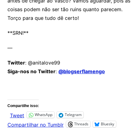
antes de chegar ao Vasco? Vamos aguardar, pois as
coisas podem não ser tão ruins quanto parecem.
Torço para que tudo dê certo!
**SRN!**
—
Twitter
: @anitalove99
Siga-nos no Twitter
:
@blogserflamengo
Comentários
Compartilhe isso:
WhatsApp
Telegram
Tweet
Threads
Bluesky
Compartilhar no Tumblr