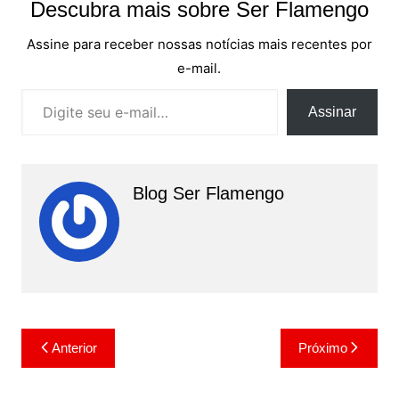
Descubra mais sobre Ser Flamengo
Assine para receber nossas notícias mais recentes por
e-mail.
Digite seu e-mail…
Assinar
Blog Ser Flamengo
Navegação
Anterior
Próximo
de
Post