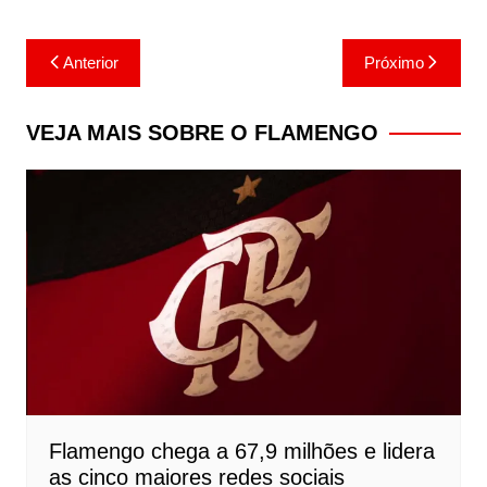
Navegação
Anterior
Próximo
de
Post
VEJA MAIS SOBRE O FLAMENGO
Flamengo chega a 67,9 milhões e lidera
as cinco maiores redes sociais