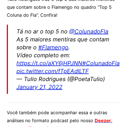
que contam sobre o Flamengo no quadro “Top 5
Coluna do Fla”. Confira!
Tá no ar o top 5 no
@ColunadoFla
As 5 maiores mentiras que contam
sobre o
#Flamengo
.
Vídeo completo em:
https://t.co/aXY6jHPJNN
#ColunadoFla
pic.twitter.com/fTpEAdILTF
— Tulio Rodrigues (@PoetaTulio)
January 21, 2022
Você também pode acompanhar essa e outras
análises no formato podcast pelo nosso
Deezer
,