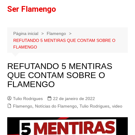
Ir
Ser Flamengo
para
o
conteúdo
Página inicial
Flamengo
REFUTANDO 5 MENTIRAS QUE CONTAM SOBRE O
FLAMENGO
REFUTANDO 5 MENTIRAS
QUE CONTAM SOBRE O
FLAMENGO
Tulio Rodrigues
22 de janeiro de 2022
Flamengo
,
Notícias do Flamengo
,
Tulio Rodrigues
,
video