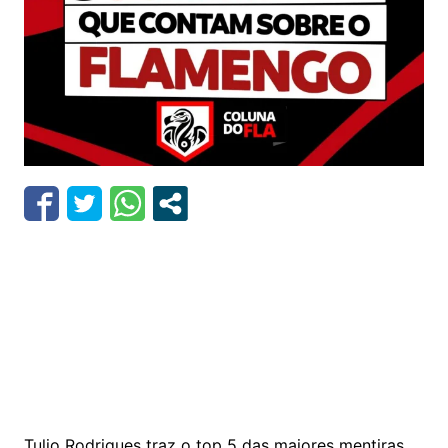
Tulio Rodrigues traz o top 5 das maiores mentiras