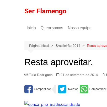
Ir
para
Ser Flamengo
o
conteúdo
Inicio
Quem somos
Nossa equipe
Política de comentários
Tulio Rodrigues
Política de privacidade
Gilson Lima
Página inicial
Brasileirão 2014
Resta aprovei
Resta aproveitar.
Tulio Rodrigues
21 de setembro de 2014