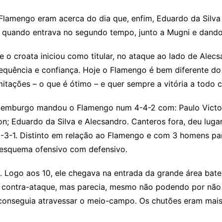
amengo eram acerca do dia que, enfim, Eduardo da Silva co
os quando entrava no segundo tempo, junto a Mugni e dand
ue o croata iniciou como titular, no ataque ao lado de Ale
equência e confiança. Hoje o Flamengo é bem diferente d
mitações – o que é ótimo – e quer sempre a vitória a todo c
emburgo mandou o Flamengo num 4-4-2 com: Paulo Victor;
on; Eduardo da Silva e Alecsandro. Canteros fora, deu luga
-3-1. Distinto em relação ao Flamengo e com 3 homens par
 esquema ofensivo com defensivo.
n. Logo aos 10, ele chegava na entrada da grande área bat
a contra-ataque, mas parecia, mesmo não podendo por não 
conseguia atravessar o meio-campo. Os chutões eram mais