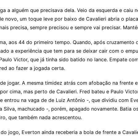
ga a alguém que precisava dela. Veio da esquerda e caiu 
 novo, um toque leve por baixo de Cavalieri abria o placa
ais precisa, sempre precisou e sempre vai precisar. Manté
orma, aos 44 do primeiro tempo. Quando, após cruzamento d
ado a experiência que tem para se deixar cair com o empu
ulo Victor, que já tinha sido batido no lance. Empate co
ed ao fazer a jogada certa.
 jogar. A mesma timidez atrás com afobação na frente e 
 por cima, mas perto de Cavalieri. Fred bateu e Paulo Vic
 entrou na vaga de de Luiz Antônio -, que dividiu com Ev
a Silva, machucado -, porém, apagado novamente. Batia o
ndro, que também nada acrescentou.
 jogo, Everton ainda receberia a bola de frente a Cavalie