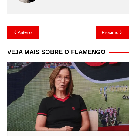
Navegação
Anterior
Próximo
de
Post
VEJA MAIS SOBRE O FLAMENGO