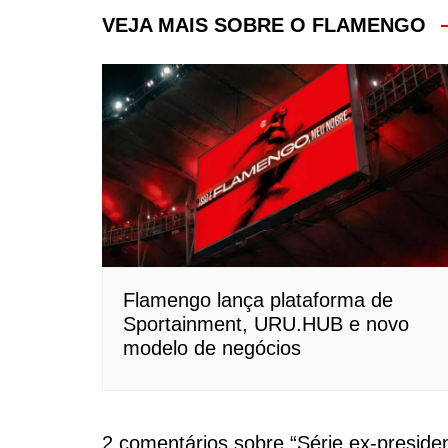
Post
VEJA MAIS SOBRE O FLAMENGO
Flamengo lança plataforma de
Sportainment, URU.HUB e novo
modelo de negócios
2 comentários sobre “
Série ex-preside