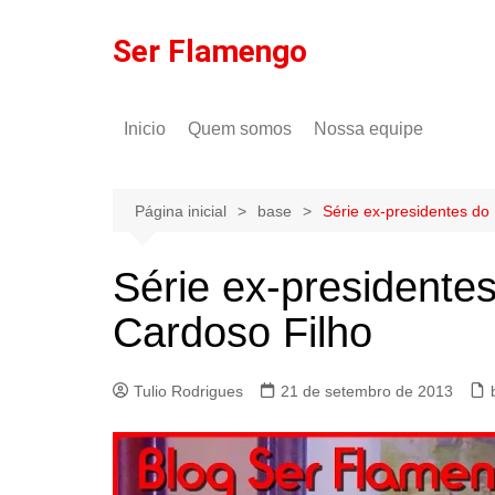
Ir
para
Ser Flamengo
o
conteúdo
Inicio
Quem somos
Nossa equipe
Política de comentários
Tulio Rodrigues
Política de privacidade
Gilson Lima
Página inicial
base
Série ex-presidentes do
Série ex-presidente
Cardoso Filho
Tulio Rodrigues
21 de setembro de 2013