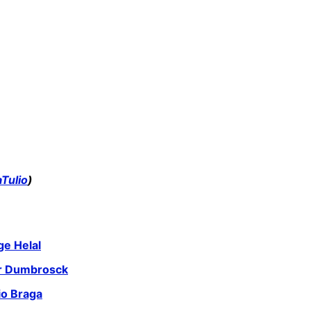
Tulio
)
ge Helal
ir Dumbrosck
io Braga