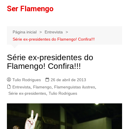
Ir
Ser Flamengo
para
o
conteúdo
Página inicial
Entrevista
Série ex-presidentes do Flamengo! Confira!!!
Série ex-presidentes do
Flamengo! Confira!!!
Tulio Rodrigues
26 de abril de 2013
Entrevista
,
Flamengo
,
Flamenguistas ilustres
,
Série ex-presidentes
,
Tulio Rodrigues