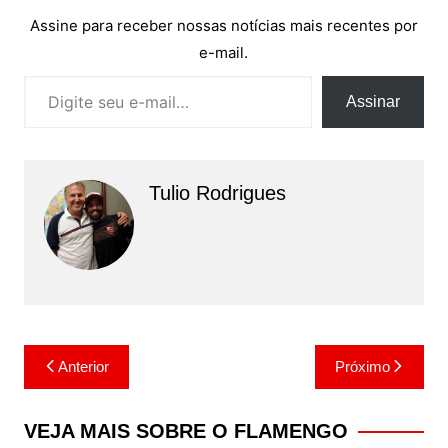
Assine para receber nossas notícias mais recentes por
e-mail.
Digite seu e-mail…
Assinar
Tulio Rodrigues
Navegação
Anterior
Próximo
de
Post
VEJA MAIS SOBRE O FLAMENGO