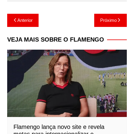
Navegação
Anterior
Próximo
de
Post
VEJA MAIS SOBRE O FLAMENGO
Flamengo lança novo site e revela