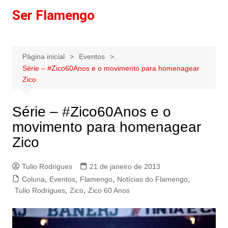
Ir
Ser Flamengo
para
o
conteúdo
Página inicial
Eventos
Série – #Zico60Anos e o movimento para homenagear
Zico
Série – #Zico60Anos e o
movimento para homenagear
Zico
Tulio Rodrigues
21 de janeiro de 2013
Coluna
,
Eventos
,
Flamengo
,
Notícias do Flamengo
,
Tulio Rodrigues
,
Zico
,
Zico 60 Anos