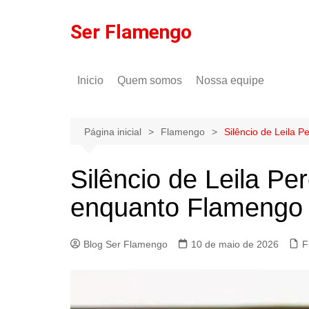
Ir
para
Ser Flamengo
o
conteúdo
Inicio
Quem somos
Nossa equipe
Política de comentários
Tulio Rodrigues
Política de privacidade
Gilson Lima
Página inicial
Flamengo
Silêncio de Leila 
Silêncio de Leila Pe
enquanto Flamengo l
Blog Ser Flamengo
10 de maio de 2026
F