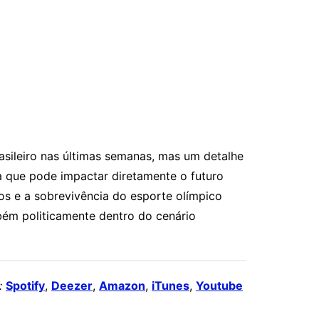
asileiro nas últimas semanas, mas um detalhe
ma que pode impactar diretamente o futuro
vos e a sobrevivência do esporte olímpico
bém politicamente dentro do cenário
:
Spotify
,
Deezer
,
Amazon
,
iTunes
,
Youtube