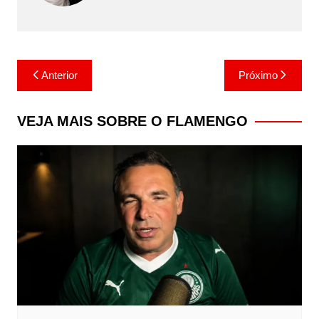
Navegação
Anterior
Próximo
de
Post
VEJA MAIS SOBRE O FLAMENGO