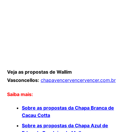
Veja as propostas de
Wallim
Vasconcellos:
chapavencervencervencer.com.br
Saiba mais:
Sobre as propostas da Chapa Branca de
Cacau Cotta
Sobre as propostas da Chapa Azul de