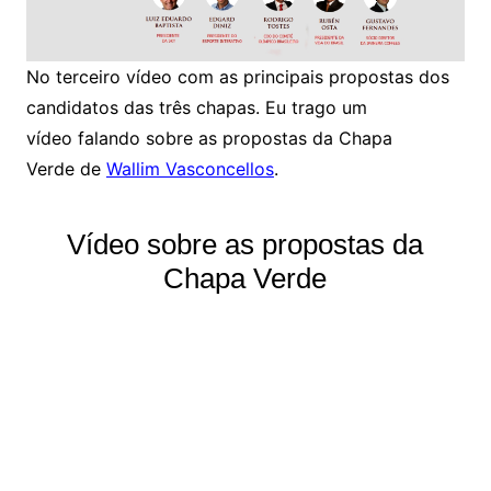
No terceiro vídeo com as principais propostas dos
candidatos das três chapas. Eu trago um
vídeo falando sobre as propostas da Chapa
Verde de
Wallim Vasconcellos
.
Vídeo sobre as propostas da
Chapa Verde