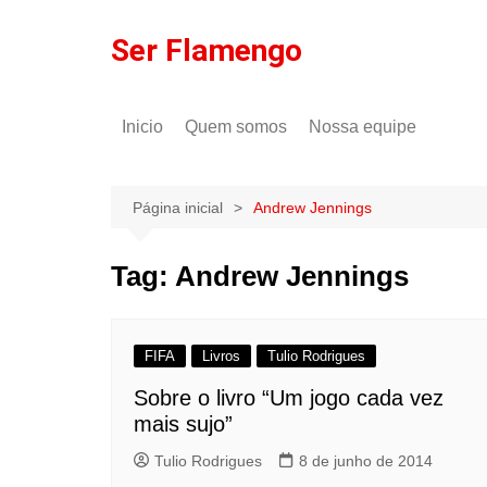
Ir
para
Ser Flamengo
o
conteúdo
Inicio
Quem somos
Nossa equipe
Política de comentários
Tulio Rodrigues
Política de privacidade
Gilson Lima
Página inicial
Andrew Jennings
Tag:
Andrew Jennings
FIFA
Livros
Tulio Rodrigues
Sobre o livro “Um jogo cada vez
mais sujo”
Tulio Rodrigues
8 de junho de 2014