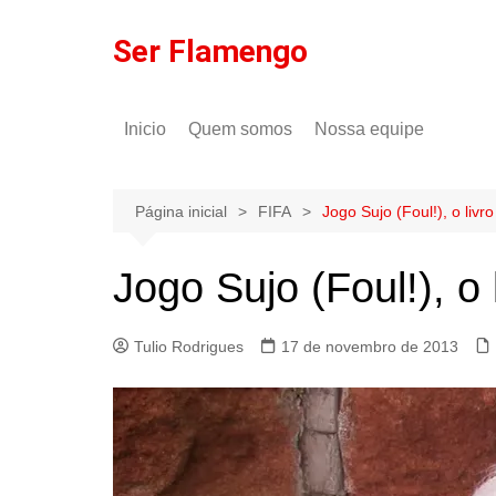
Ir
para
Ser Flamengo
o
conteúdo
Inicio
Quem somos
Nossa equipe
Política de comentários
Tulio Rodrigues
Política de privacidade
Gilson Lima
Página inicial
FIFA
Jogo Sujo (Foul!), o liv
Jogo Sujo (Foul!), o
Tulio Rodrigues
17 de novembro de 2013