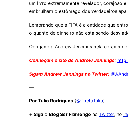
um livro extremamente revelador, corajoso 
embrulham o estômago dos verdadeiros apai
Lembrando que a FIFA é a entidade que entro
o quanto de dinheiro não está sendo desviado!
Obrigado a Andrew Jennings pela coragem e p
Conheçam o site de Andrew Jennings:
http
Sigam Andrew Jennings no Twitter:
@AAndr
—
Por Tulio Rodrigues
(
@PoetaTulio
)
+
Siga
o
Blog Ser Flamengo
no
Twitter
, no
I