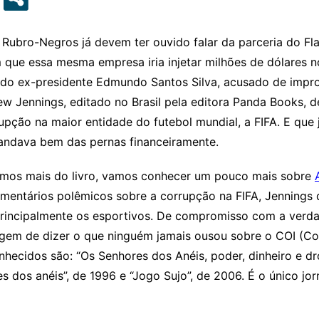
 Rubro-Negros já devem ter ouvido falar da parceria do F
que essa mesma empresa iria injetar milhões de dólares no
o ex-presidente Edmundo Santos Silva, acusado de improbi
ew Jennings, editado no Brasil pela editora Panda Books, 
upção na maior entidade do futebol mundial, a FIFA. E que
andava bem das pernas financeiramente.
rmos mais do livro, vamos conhecer um pouco mais sobre
mentários polêmicos sobre a corrupção na FIFA, Jennings d
 principalmente os esportivos. De compromisso com a verda
gem de dizer o que ninguém jamais ousou sobre o COI (Comi
onhecidos são: “Os Senhores dos Anéis, poder, dinheiro e d
s dos anéis”, de 1996 e “Jogo Sujo”, de 2006. É o único jo