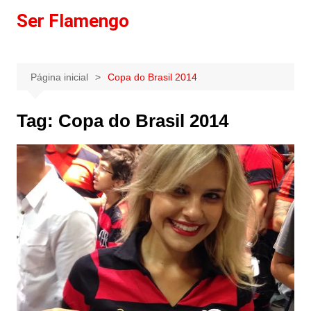
Ir
Ser Flamengo
para
o
conteúdo
Página inicial
Copa do Brasil 2014
Tag:
Copa do Brasil 2014