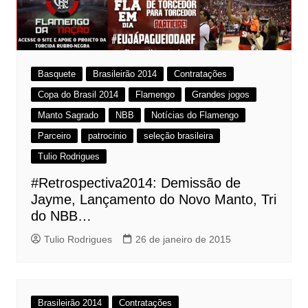
Basquete
Brasileirão 2014
Contratações
Copa do Brasil 2014
Flamengo
Grandes jogos
Manto Sagrado
NBB
Notícias do Flamengo
Parceiro
patrocinio
seleção brasileira
Tulio Rodrigues
#Retrospectiva2014: Demissão de
Jayme, Lançamento do Novo Manto, Tri
do NBB…
Tulio Rodrigues
26 de janeiro de 2015
Brasileirão 2014
Contratações