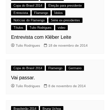
Copa do Brasil 2014
Eleição para presidente
Entrevista
Flamengo
Ídolos
Notícias do Flamengo
Série ex-presidentes
Títulos
Tulio Rodrigues
video
Entrevista com Kléber Leite
Tulio Rodrigues
18 de novembro de 2014
Copa do Brasil 2014
Flamengo
Germano
Vai passar.
Tulio Rodrigues
8 de novembro de 2014
Brasileirão 2014
Bruna Uchoa