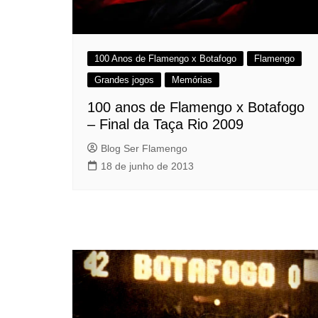
100 Anos de Flamengo x Botafogo
Flamengo
Grandes jogos
Memórias
100 anos de Flamengo x Botafogo
– Final da Taça Rio 2009
Blog Ser Flamengo
18 de junho de 2013