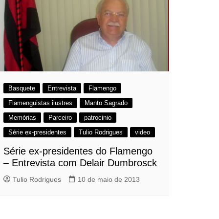
Basquete
Entrevista
Flamengo
Flamenguistas ilustres
Manto Sagrado
Memórias
Parceiro
patrocinio
Série ex-presidentes
Tulio Rodrigues
video
Série ex-presidentes do Flamengo
– Entrevista com Delair Dumbrosck
Tulio Rodrigues
10 de maio de 2013