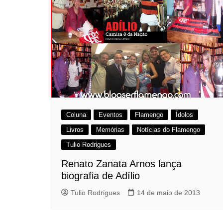
Coluna
Eventos
Flamengo
Ídolos
Livros
Memórias
Notícias do Flamengo
Tulio Rodrigues
Renato Zanata Arnos lança
biografia de Adílio
Tulio Rodrigues
14 de maio de 2013