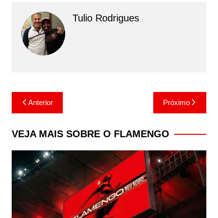
Tulio Rodrigues
Navegação
Anterior
Próximo
de
Post
VEJA MAIS SOBRE O FLAMENGO