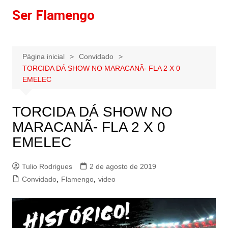
Ir
Ser Flamengo
para
o
conteúdo
Página inicial
Convidado
TORCIDA DÁ SHOW NO MARACANÃ- FLA 2 X 0
EMELEC
TORCIDA DÁ SHOW NO
MARACANÃ- FLA 2 X 0
EMELEC
Tulio Rodrigues
2 de agosto de 2019
Convidado
,
Flamengo
,
video