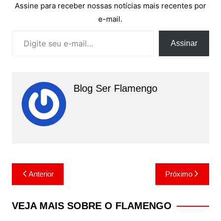
Assine para receber nossas notícias mais recentes por
e-mail.
Digite seu e-mail…
Assinar
Blog Ser Flamengo
Navegação
Anterior
Próximo
de
Post
VEJA MAIS SOBRE O FLAMENGO