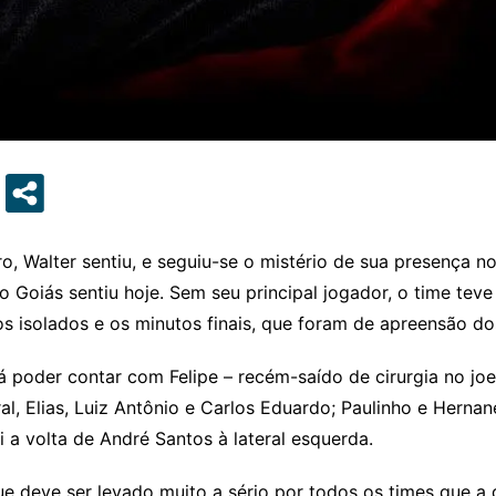
, Walter sentiu, e seguiu-se o mistério de sua presença n
o Goiás sentiu hoje. Sem seu principal jogador, o time te
isolados e os minutos finais, que foram de apreensão dos
 poder contar com Felipe – recém-saído de cirurgia no jo
, Elias, Luiz Antônio e Carlos Eduardo; Paulinho e Hernane
i a volta de André Santos à lateral esquerda.
 que deve ser levado muito a sério por todos os times que 