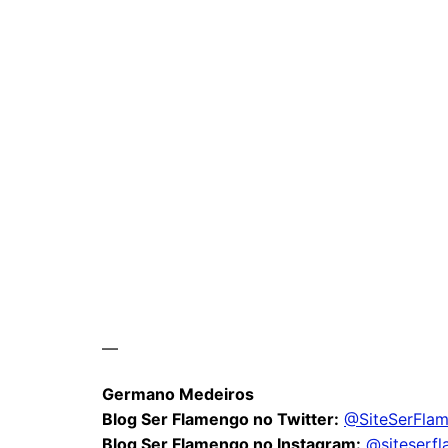
—
Germano Medeiros
Blog Ser Flamengo no Twitter:
@SiteSerFla
Blog Ser Flamengo no Instagram:
@siteserf