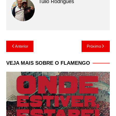
Tulio Rodrigues
Navegação
Anterior
Próximo
de
Post
VEJA MAIS SOBRE O FLAMENGO