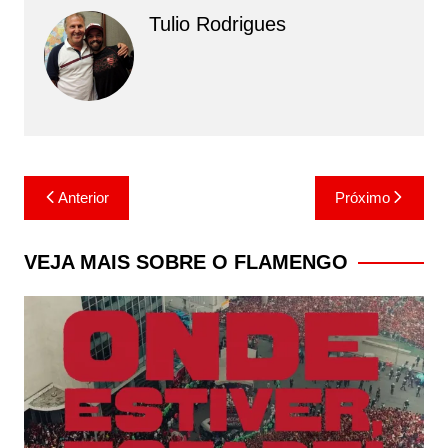
Tulio Rodrigues
Navegação
Anterior
Próximo
de
Post
VEJA MAIS SOBRE O FLAMENGO