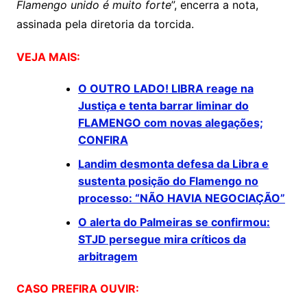
Flamengo unido é muito forte
”, encerra a nota,
assinada pela diretoria da torcida.
VEJA MAIS:
O OUTRO LADO! LIBRA reage na
Justiça e tenta barrar liminar do
FLAMENGO com novas alegações;
CONFIRA
Landim desmonta defesa da Libra e
sustenta posição do Flamengo no
processo: “NÃO HAVIA NEGOCIAÇÃO”
O alerta do Palmeiras se confirmou:
STJD persegue mira críticos da
arbitragem
CASO PREFIRA OUVIR: