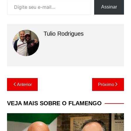
Assinar
Tulio Rodrigues
Navegação
Anterior
Próximo
de
Post
VEJA MAIS SOBRE O FLAMENGO