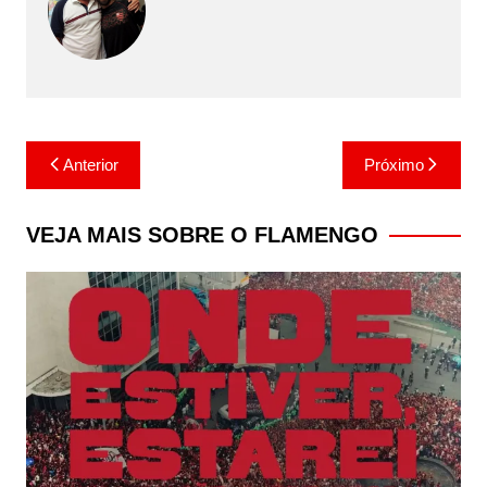
Navegação
Anterior
Próximo
de
Post
VEJA MAIS SOBRE O FLAMENGO