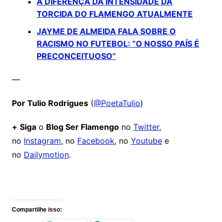
A DIFERENÇA DA INTENSIDADE DA
TORCIDA DO FLAMENGO ATUALMENTE
JAYME DE ALMEIDA FALA SOBRE O
RACISMO NO FUTEBOL: “O NOSSO PAÍS É
PRECONCEITUOSO”
—
Por Tulio Rodrigues
(
@PoetaTulio
)
+
Siga
o
Blog Ser Flamengo
no
Twitter
,
no
Instagram
, no
Facebook
, no
Youtube
e
no
Dailymotion
.
Comentários
Compartilhe isso: