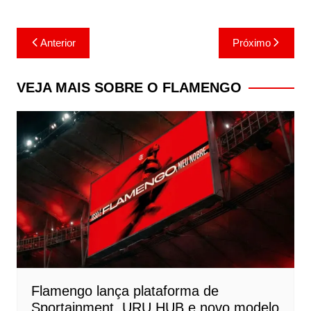
Navegação
Anterior
Próximo
de
Post
VEJA MAIS SOBRE O FLAMENGO
Flamengo lança plataforma de
Sportainment, URU.HUB e novo modelo