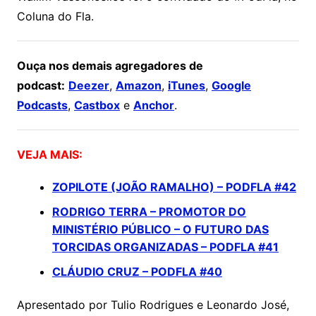
Coluna do Fla.
Ouça nos demais agregadores de
podcast:
Deezer
,
Amazon
,
iTunes
,
Google
Podcasts
,
Castbox
e
Anchor
.
VEJA MAIS:
ZOPILOTE (JOÃO RAMALHO) – PODFLA #42
RODRIGO TERRA – PROMOTOR DO
MINISTÉRIO PÚBLICO – O FUTURO DAS
TORCIDAS ORGANIZADAS – PODFLA #41
CLÁUDIO CRUZ – PODFLA #40
Apresentado por Tulio Rodrigues e Leonardo José,