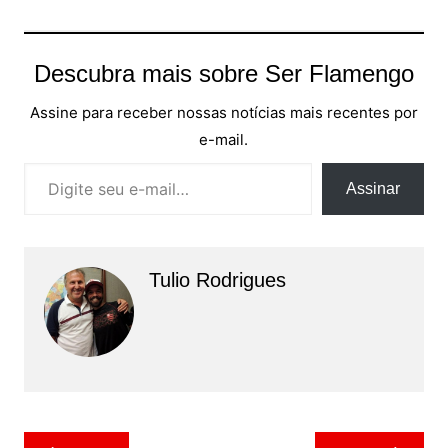
Descubra mais sobre Ser Flamengo
Assine para receber nossas notícias mais recentes por
e-mail.
Digite seu e-mail…
Assinar
Tulio Rodrigues
Navegação