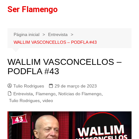
Ir
Ser Flamengo
para
o
conteúdo
Página inicial
Entrevista
WALLIM VASCONCELLOS – PODFLA #43
WALLIM VASCONCELLOS –
PODFLA #43
Tulio Rodrigues
29 de março de 2023
Entrevista
,
Flamengo
,
Notícias do Flamengo
,
Tulio Rodrigues
,
video