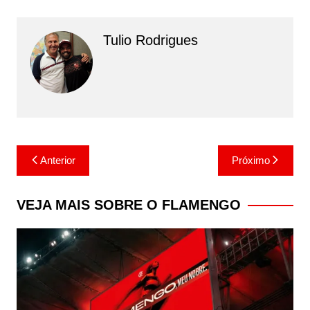
Tulio Rodrigues
Navegação
Anterior
Próximo
de
Post
VEJA MAIS SOBRE O FLAMENGO