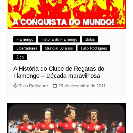
Flamengo
História do Flamengo
Ídolos
Libertadores
Mundial 30 anos
Tulio Rodrigues
Zico
A História do Clube de Regatas do
Flamengo – Década maravilhosa
Tulio Rodrigues
29 de dezembro de 2011