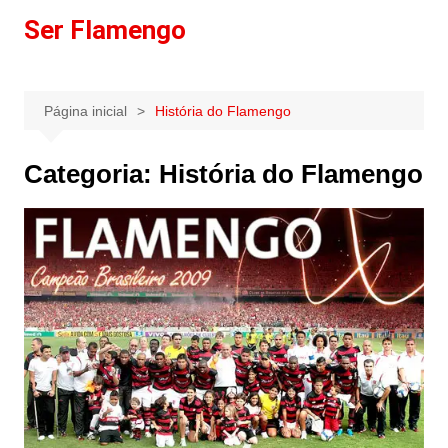
Ir
Ser Flamengo
para
o
conteúdo
Página inicial
História do Flamengo
Categoria:
História do Flamengo