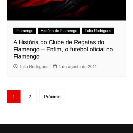
Flamengo
História do Flamengo
Tulio Rodrigues
A História do Clube de Regatas do
Flamengo – Enfim, o futebol oficial no
Flamengo
Tulio Rodrigues
4 de agosto de 2011
Paginação
1
2
Próximo
de
posts