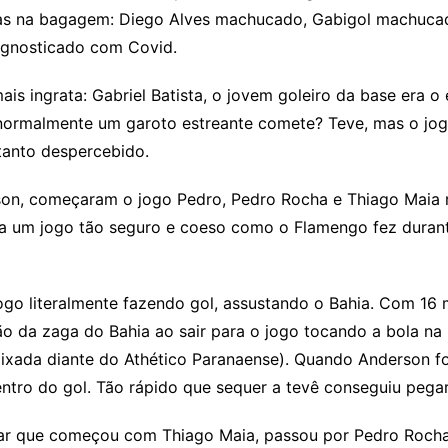
mas na bagagem: Diego Alves machucado, Gabigol machucad
agnosticado com Covid.
is ingrata: Gabriel Batista, o jovem goleiro da base era 
e normalmente um garoto estreante comete? Teve, mas o jo
tanto despercebido.
son, começaram o jogo Pedro, Pedro Rocha e Thiago Maia r
a um jogo tão seguro e coeso como o Flamengo fez durante
go literalmente fazendo gol, assustando o Bahia. Com 16 m
são da zaga do Bahia ao sair para o jogo tocando a bola n
xada diante do Athético Paranaense). Quando Anderson foi 
ntro do gol. Tão rápido que sequer a tevê conseguiu pegar 
ar que começou com Thiago Maia, passou por Pedro Rocha,