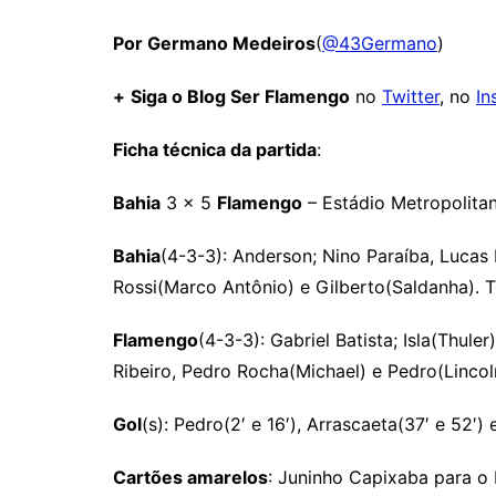
Por Germano Medeiros
(
@43Germano
)
+
Siga o Blog Ser Flamengo
no
Twitter
, no
In
Ficha técnica da partida
:
Bahia
3 x 5
Flamengo
– Estádio Metropolita
Bahia
(4-3-3): Anderson; Nino Paraíba, Lucas
Rossi(Marco Antônio) e Gilberto(Saldanha). 
Flamengo
(4-3-3): Gabriel Batista; Isla(Thule
Ribeiro, Pedro Rocha(Michael) e Pedro(Lincol
Gol
(s): Pedro(2′ e 16′), Arrascaeta(37′ e 52′)
Cartões amarelos
: Juninho Capixaba para o 