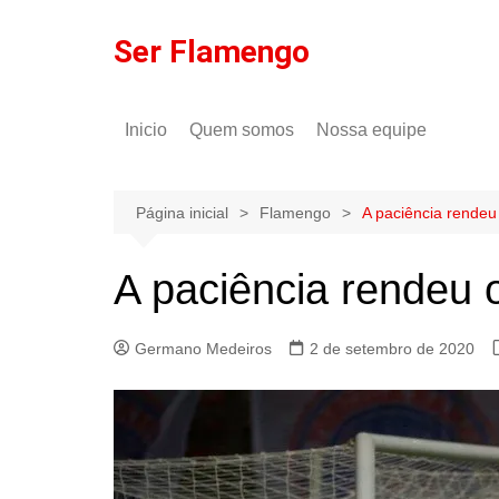
Ir
para
Ser Flamengo
o
conteúdo
Inicio
Quem somos
Nossa equipe
Política de comentários
Tulio Rodrigues
Política de privacidade
Gilson Lima
Página inicial
Flamengo
A paciência rendeu 
A paciência rendeu o
Germano Medeiros
2 de setembro de 2020