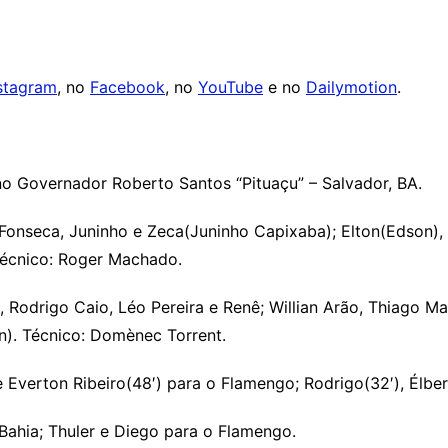
stagram
, no
Facebook
, no
YouTube
e no
Dailymotion
.
no Governador Roberto Santos “Pituaçu” – Salvador, BA.
 Fonseca, Juninho e Zeca(Juninho Capixaba); Elton(Edson), 
Técnico: Roger Machado.
r), Rodrigo Caio, Léo Pereira e Renê; Willian Arão, Thiago M
n). Técnico: Domènec Torrent.
 e Everton Ribeiro(48′) para o Flamengo; Rodrigo(32′), Élber
Bahia; Thuler e Diego para o Flamengo.