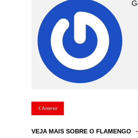
G
Navegação
Anterior
de
Post
VEJA MAIS SOBRE O FLAMENGO