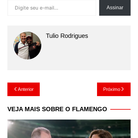
Assinar
Tulio Rodrigues
Navegação
Anterior
Próximo
de
Post
VEJA MAIS SOBRE O FLAMENGO