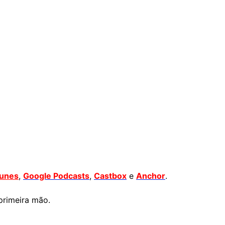
Tunes
,
Google Podcasts
,
Castbox
e
Anchor
.
primeira mão.