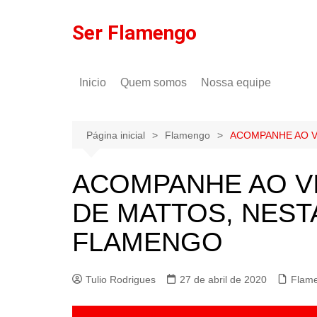
Ir
para
Ser Flamengo
o
conteúdo
Inicio
Quem somos
Nossa equipe
Política de comentários
Tulio Rodrigues
Política de privacidade
Gilson Lima
Página inicial
Flamengo
ACOMPANHE AO V
ACOMPANHE AO V
DE MATTOS, NEST
FLAMENGO
Tulio Rodrigues
27 de abril de 2020
Flam