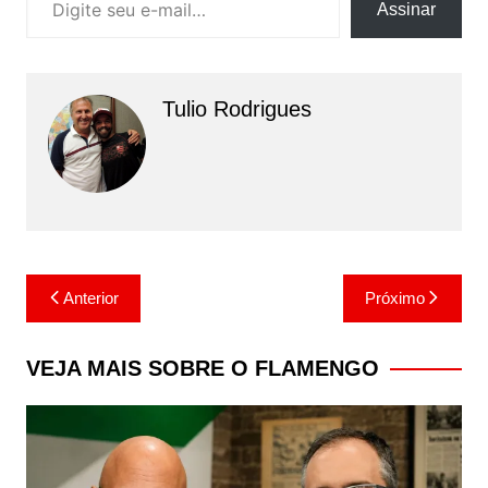
Assinar
Tulio Rodrigues
Navegação
Anterior
Próximo
de
Post
VEJA MAIS SOBRE O FLAMENGO