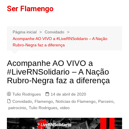
Ir
Ser Flamengo
para
o
conteúdo
Página inicial
Convidado
Acompanhe AO VIVO a #LiveRNSolidario – A Nação
Rubro-Negra faz a diferença
Acompanhe AO VIVO a
#LiveRNSolidario – A Nação
Rubro-Negra faz a diferença
Tulio Rodrigues
14 de abril de 2020
Convidado
,
Flamengo
,
Notícias do Flamengo
,
Parceiro
,
patrocinio
,
Tulio Rodrigues
,
video