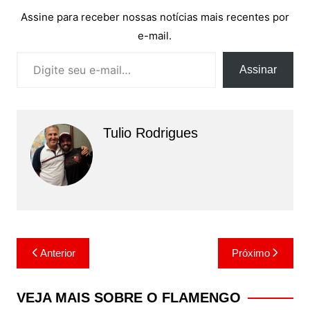
Assine para receber nossas notícias mais recentes por
e-mail.
Digite seu e-mail…
Assinar
Tulio Rodrigues
Navegação
Anterior
Próximo
de
Post
VEJA MAIS SOBRE O FLAMENGO