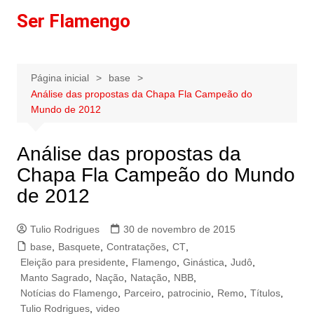
Ir
Ser Flamengo
para
o
conteúdo
Página inicial
base
Análise das propostas da Chapa Fla Campeão do
Mundo de 2012
Análise das propostas da
Chapa Fla Campeão do Mundo
de 2012
Tulio Rodrigues
30 de novembro de 2015
base
,
Basquete
,
Contratações
,
CT
,
Eleição para presidente
,
Flamengo
,
Ginástica
,
Judô
,
Manto Sagrado
,
Nação
,
Natação
,
NBB
,
Notícias do Flamengo
,
Parceiro
,
patrocinio
,
Remo
,
Títulos
,
Tulio Rodrigues
,
video