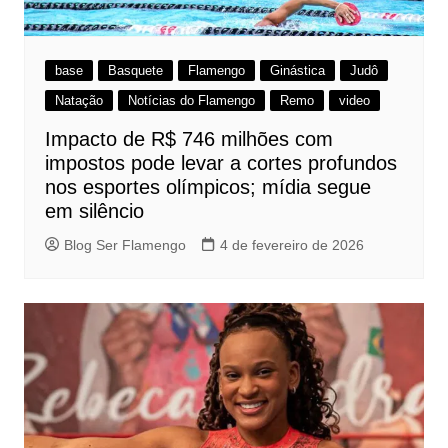
base
Basquete
Flamengo
Ginástica
Judô
Natação
Notícias do Flamengo
Remo
video
Impacto de R$ 746 milhões com
impostos pode levar a cortes profundos
nos esportes olímpicos; mídia segue
em silêncio
Blog Ser Flamengo
4 de fevereiro de 2026