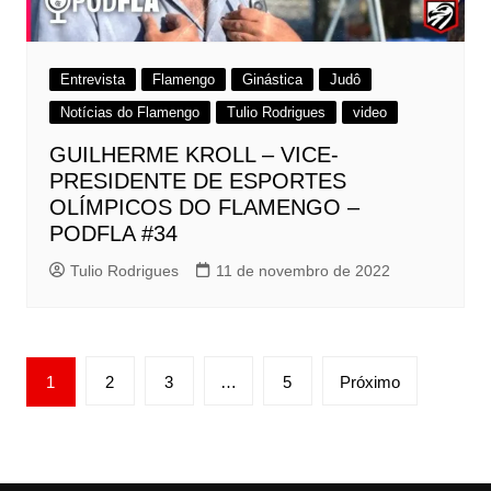
Entrevista
Flamengo
Ginástica
Judô
Notícias do Flamengo
Tulio Rodrigues
video
GUILHERME KROLL – VICE-
PRESIDENTE DE ESPORTES
OLÍMPICOS DO FLAMENGO –
PODFLA #34
Tulio Rodrigues
11 de novembro de 2022
Paginação
1
2
3
…
5
Próximo
de
posts