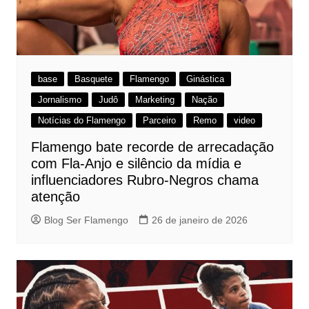
base
Basquete
Flamengo
Ginástica
Jornalismo
Judô
Marketing
Nação
Notícias do Flamengo
Parceiro
Remo
video
Flamengo bate recorde de arrecadação
com Fla-Anjo e silêncio da mídia e
influenciadores Rubro-Negros chama
atenção
Blog Ser Flamengo
26 de janeiro de 2026