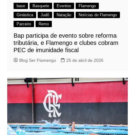
base
Basquete
Eventos
Flamengo
Ginástica
Judô
Natação
Notícias do Flamengo
Parceiro
Remo
Bap participa de evento sobre reforma
tributária, e Flamengo e clubes cobram
PEC de imunidade fiscal
Blog Ser Flamengo
25 de abril de 2026