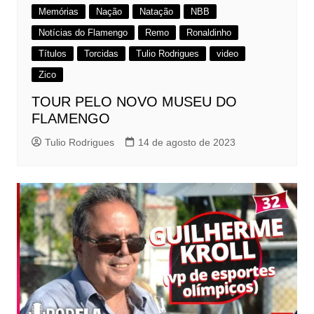
Memórias
Nação
Natação
NBB
Notícias do Flamengo
Remo
Ronaldinho
Títulos
Torcidas
Tulio Rodrigues
video
Zico
TOUR PELO NOVO MUSEU DO
FLAMENGO
Tulio Rodrigues
14 de agosto de 2023