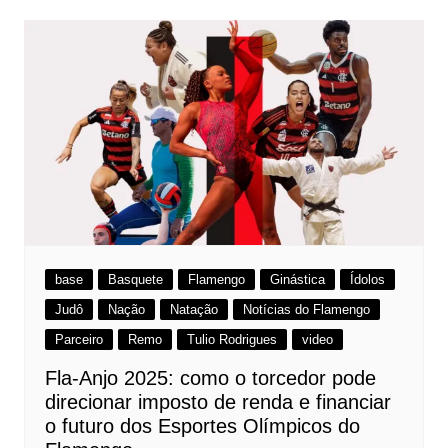
base
Basquete
Flamengo
Ginástica
Ídolos
Judô
Nação
Natação
Notícias do Flamengo
Parceiro
Remo
Tulio Rodrigues
video
Fla-Anjo 2025: como o torcedor pode
direcionar imposto de renda e financiar
o futuro dos Esportes Olímpicos do