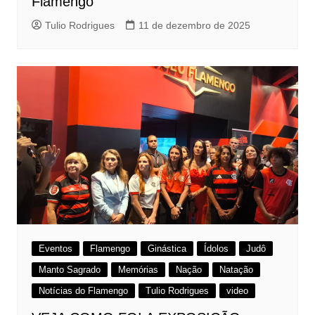
Flamengo
Tulio Rodrigues
11 de dezembro de 2025
Eventos
Flamengo
Ginástica
Ídolos
Judô
Manto Sagrado
Memórias
Nação
Natação
Notícias do Flamengo
Tulio Rodrigues
video