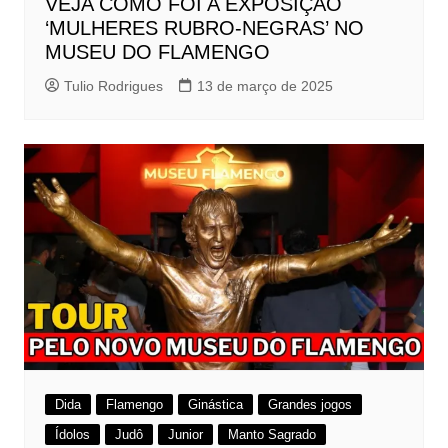
VEJA COMO FOI A EXPOSIÇÃO
‘MULHERES RUBRO-NEGRAS’ NO
MUSEU DO FLAMENGO
Tulio Rodrigues
13 de março de 2025
Dida
Flamengo
Ginástica
Grandes jogos
Ídolos
Judô
Junior
Manto Sagrado