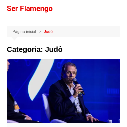
Ir
Ser Flamengo
para
o
conteúdo
Página inicial
Judô
Categoria:
Judô