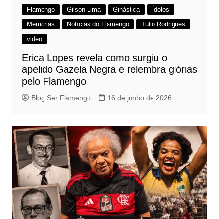
Flamengo
Gilson Lima
Ginástica
Ídolos
Memórias
Notícias do Flamengo
Tulio Rodrigues
video
Erica Lopes revela como surgiu o
apelido Gazela Negra e relembra glórias
pelo Flamengo
Blog Ser Flamengo
16 de junho de 2026