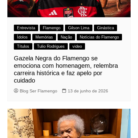
Entrevista
Flamengo
Gilson Lima
Ginástica
Ídolos
Memórias
Nação
Notícias do Flamengo
Títulos
Tulio Rodrigues
video
Gazela Negra do Flamengo se
emociona com homenagem, relembra
carreira histórica e faz apelo por
cuidado
Blog Ser Flamengo
13 de junho de 2026