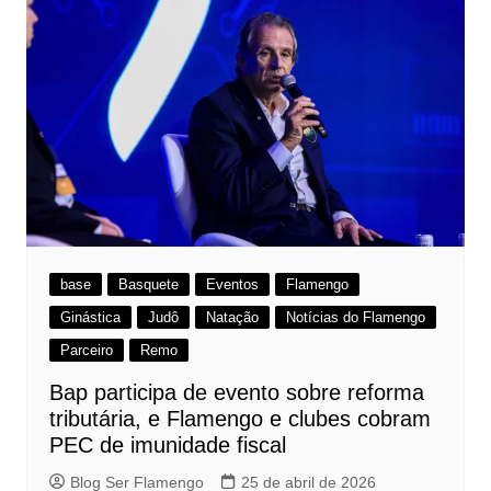
base
Basquete
Eventos
Flamengo
Ginástica
Judô
Natação
Notícias do Flamengo
Parceiro
Remo
Bap participa de evento sobre reforma
tributária, e Flamengo e clubes cobram
PEC de imunidade fiscal
Blog Ser Flamengo
25 de abril de 2026