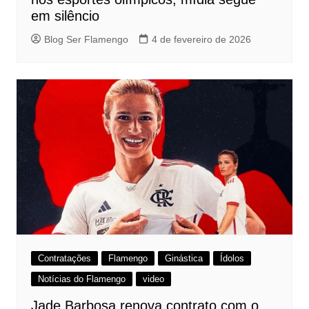
em silêncio
Blog Ser Flamengo
4 de fevereiro de 2026
Contratações
Flamengo
Ginástica
Ídolos
Notícias do Flamengo
video
Jade Barbosa renova contrato com o