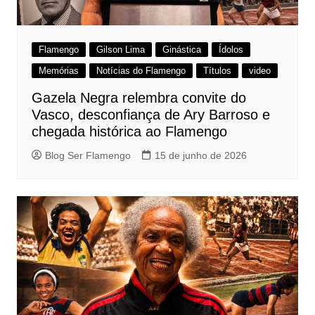
Flamengo
Gilson Lima
Ginástica
Ídolos
Memórias
Notícias do Flamengo
Títulos
video
Gazela Negra relembra convite do
Vasco, desconfiança de Ary Barroso e
chegada histórica ao Flamengo
Blog Ser Flamengo
15 de junho de 2026