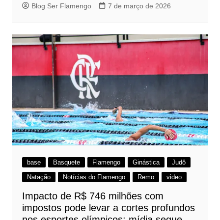
Blog Ser Flamengo
7 de março de 2026
base
Basquete
Flamengo
Ginástica
Judô
Natação
Notícias do Flamengo
Remo
video
Impacto de R$ 746 milhões com
impostos pode levar a cortes profundos
nos esportes olímpicos; mídia segue