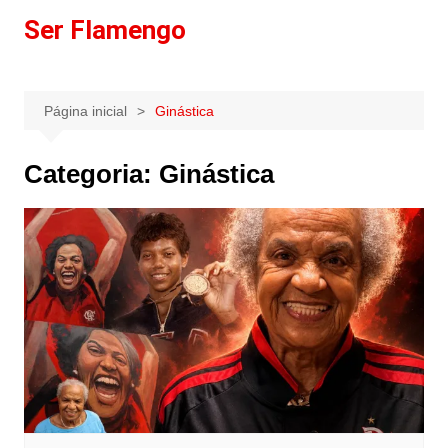
Ir
Ser Flamengo
para
o
conteúdo
Página inicial
Ginástica
Categoria:
Ginástica