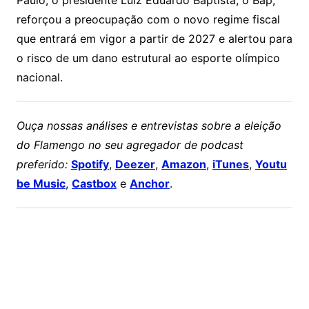
Paulo, o presidente Luiz Eduardo Baptista, o Bap,
reforçou a preocupação com o novo regime fiscal
que entrará em vigor a partir de 2027 e alertou para
o risco de um dano estrutural ao esporte olímpico
nacional.
Ouça nossas análises e entrevistas sobre a eleição
do Flamengo no seu agregador de podcast
preferido:
Spotify
,
Deezer
,
Amazon
,
iTunes
,
Youtu
be Music
,
Castbox
e
Anchor
.