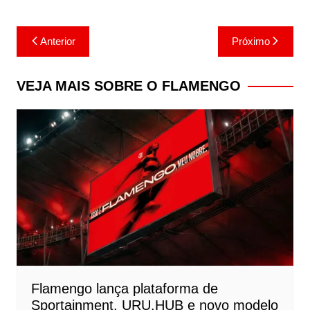
Navegação
Anterior
Próximo
de
Post
VEJA MAIS SOBRE O FLAMENGO
Flamengo lança plataforma de
Sportainment, URU.HUB e novo modelo