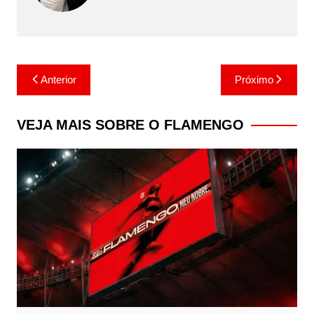
Navegação
Anterior
Próximo
de
Post
VEJA MAIS SOBRE O FLAMENGO