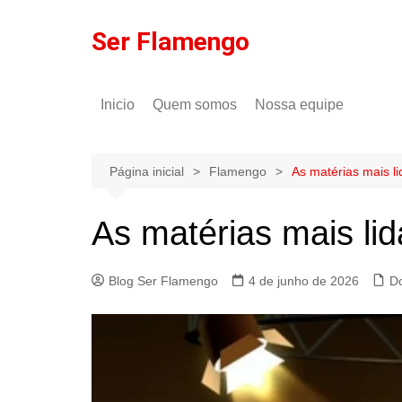
Ir
para
Ser Flamengo
o
conteúdo
Inicio
Quem somos
Nossa equipe
Política de comentários
Tulio Rodrigues
Política de privacidade
Gilson Lima
Página inicial
Flamengo
As matérias mais l
As matérias mais li
Blog Ser Flamengo
4 de junho de 2026
D