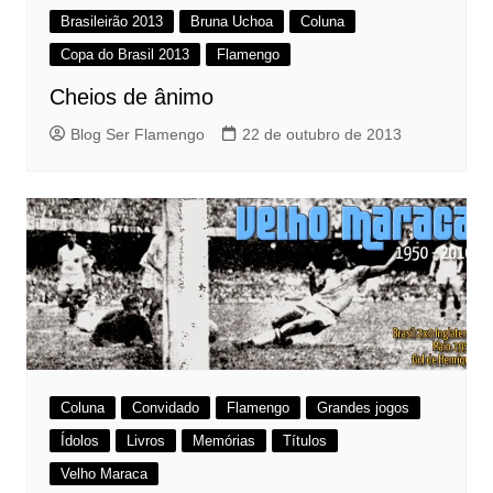
Brasileirão 2013
Bruna Uchoa
Coluna
Copa do Brasil 2013
Flamengo
Cheios de ânimo
Blog Ser Flamengo
22 de outubro de 2013
Coluna
Convidado
Flamengo
Grandes jogos
Ídolos
Livros
Memórias
Títulos
Velho Maraca