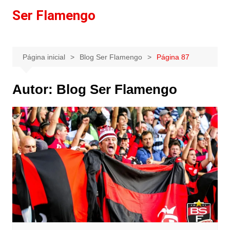
Ir
Ser Flamengo
para
o
conteúdo
Página inicial
Blog Ser Flamengo
Página 87
Autor:
Blog Ser Flamengo