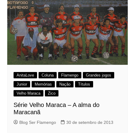
AnitaLove
Coluna
Flamengo
Grandes jogos
Junior
Memórias
Nação
Títulos
Velho Maraca
Zico
Série Velho Maraca – A alma do
Maracanã
Blog Ser Flamengo
30 de setembro de 2013