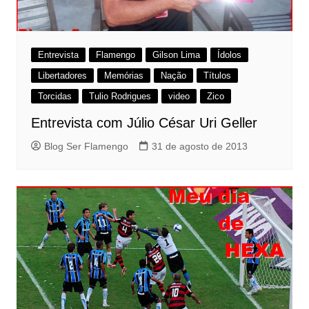
Entrevista
Flamengo
Gilson Lima
Ídolos
Libertadores
Memórias
Nação
Títulos
Torcidas
Tulio Rodrigues
video
Zico
Entrevista com Júlio César Uri Geller
Blog Ser Flamengo
31 de agosto de 2013