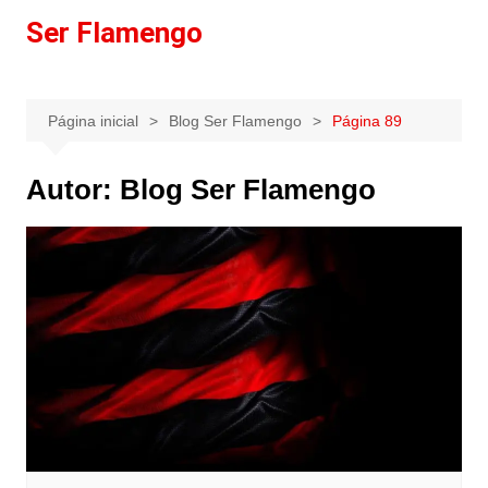
Ir
Ser Flamengo
para
o
conteúdo
Página inicial
Blog Ser Flamengo
Página 89
Autor:
Blog Ser Flamengo