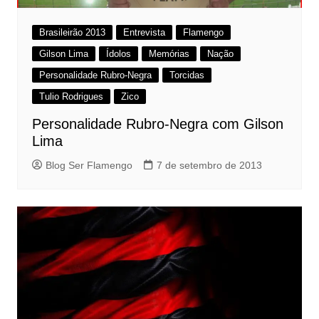
Brasileirão 2013
Entrevista
Flamengo
Gilson Lima
Ídolos
Memórias
Nação
Personalidade Rubro-Negra
Torcidas
Tulio Rodrigues
Zico
Personalidade Rubro-Negra com Gilson
Lima
Blog Ser Flamengo
7 de setembro de 2013