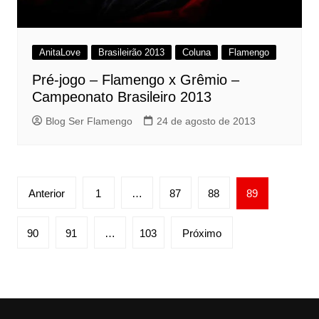
AnitaLove
Brasileirão 2013
Coluna
Flamengo
Pré-jogo – Flamengo x Grêmio –
Campeonato Brasileiro 2013
Blog Ser Flamengo
24 de agosto de 2013
Paginação
Anterior
1
…
87
88
89
de
posts
90
91
…
103
Próximo