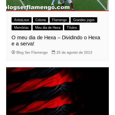
AnitaLove
Coluna
Flamengo
Grandes jogos
Memórias
Meu dia de Hexa
Títulos
O meu dia de Hexa – Dividindo o Hexa
e a serva!
Blog Ser Flamengo
25 de agosto de 2013