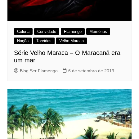
Coluna
Convidado
Flamengo
Memórias
Nação
Torcidas
Velho Maraca
Série Velho Maraca – O Maracanã era
um mar
Blog Ser Flamengo
6 de setembro de 2013