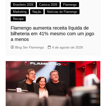
Brasileiro 2026
Carioca 2026
Flamengo
Marketing
Nação
Notícias do Flamengo
Recopa
Flamengo aumenta receita líquida de
bilheteria em 41% mesmo com um jogo
a menos
Blog Ser Flamengo
4 de agosto de 2026