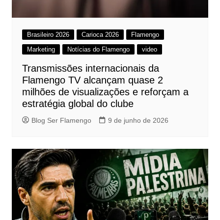
Brasileiro 2026
Carioca 2026
Flamengo
Marketing
Notícias do Flamengo
video
Transmissões internacionais da
Flamengo TV alcançam quase 2
milhões de visualizações e reforçam a
estratégia global do clube
Blog Ser Flamengo
9 de junho de 2026