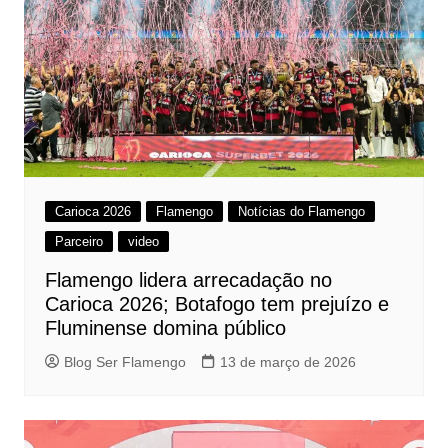
Carioca 2026
Flamengo
Notícias do Flamengo
Parceiro
video
Flamengo lidera arrecadação no
Carioca 2026; Botafogo tem prejuízo e
Fluminense domina público
Blog Ser Flamengo
13 de março de 2026