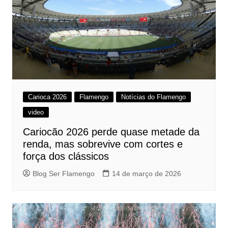
Carioca 2026
Flamengo
Notícias do Flamengo
video
Cariocão 2026 perde quase metade da
renda, mas sobrevive com cortes e
força dos clássicos
Blog Ser Flamengo
14 de março de 2026