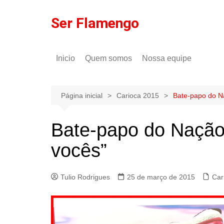
Ir
para
Ser Flamengo
o
conteúdo
Inicio
Quem somos
Nossa equipe
Política de comentários
Tulio Rodrigues
Política de privacidade
Gilson Lima
Página inicial
Carioca 2015
Bate-papo do N
Bate-papo do Nação
vocês”
Tulio Rodrigues
25 de março de 2015
Car