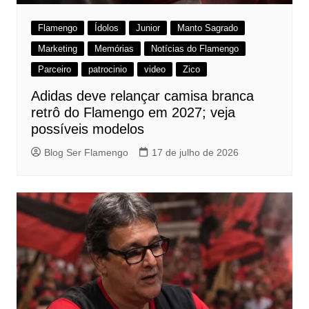
Flamengo
Ídolos
Junior
Manto Sagrado
Marketing
Memórias
Notícias do Flamengo
Parceiro
patrocinio
video
Zico
Adidas deve relançar camisa branca
retrô do Flamengo em 2027; veja
possíveis modelos
Blog Ser Flamengo
17 de julho de 2026