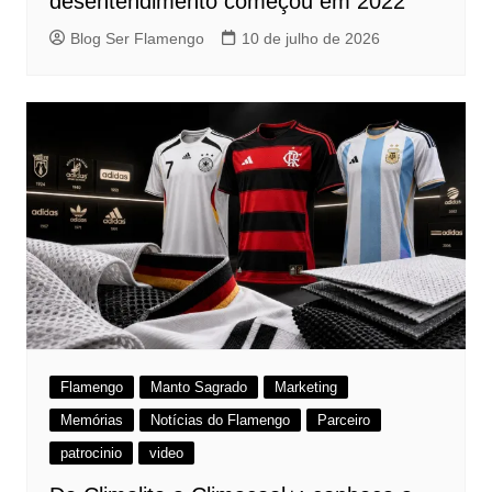
desentendimento começou em 2022
Blog Ser Flamengo
10 de julho de 2026
Flamengo
Manto Sagrado
Marketing
Memórias
Notícias do Flamengo
Parceiro
patrocinio
video