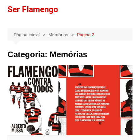
Ir
Ser Flamengo
para
o
conteúdo
Página inicial
Memórias
Página 2
Categoria:
Memórias