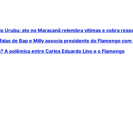
do Urubu: ato no Maracanã relembra vítimas e cobra resp
e falas de Bap e Milly associa presidente do Flamengo co
ca? A polêmica entre Carlos Eduardo Lino e o Flamengo