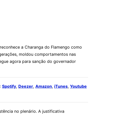
que reconhece a Charanga do Flamengo como
ou gerações, moldou comportamentos nas
 segue agora para sanção do governador
:
Spotify
,
Deezer
,
Amazon
,
iTunes
,
Youtube
ncia no plenário. A justificativa