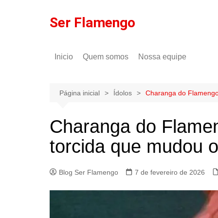
Ir
para
Ser Flamengo
o
conteúdo
Inicio
Quem somos
Nossa equipe
Política de comentários
Tulio Rodrigues
Política de privacidade
Gilson Lima
Página inicial
Ídolos
Charanga do Flamengo vi
Charanga do Flamengo
torcida que mudou o
Blog Ser Flamengo
7 de fevereiro de 2026