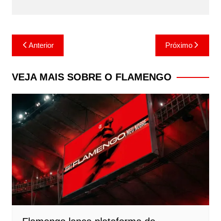
Navegação
Anterior
Próximo
de
Post
VEJA MAIS SOBRE O FLAMENGO