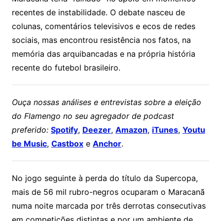
recentes de instabilidade. O debate nasceu de
colunas, comentários televisivos e ecos de redes
sociais, mas encontrou resistência nos fatos, na
memória das arquibancadas e na própria história
recente do futebol brasileiro.
Ouça nossas análises e entrevistas sobre a eleição
do Flamengo no seu agregador de podcast
preferido:
Spotify
,
Deezer
,
Amazon
,
iTunes
,
Youtu
be Music
,
Castbox
e
Anchor
.
No jogo seguinte à perda do título da Supercopa,
mais de 56 mil rubro-negros ocuparam o Maracanã
numa noite marcada por três derrotas consecutivas
em competições distintas e por um ambiente de